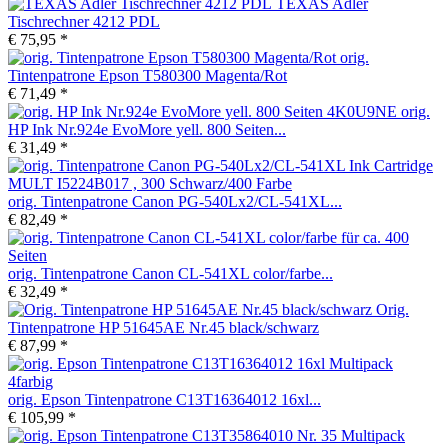
TEXAS Adler
Tischrechner 4212 PDL
€ 75,95 *
orig.
Tintenpatrone Epson T580300 Magenta/Rot
€ 71,49 *
orig.
HP Ink Nr.924e EvoMore yell. 800 Seiten...
€ 31,49 *
orig. Tintenpatrone Canon PG-540Lx2/CL-541XL...
€ 82,49 *
orig. Tintenpatrone Canon CL-541XL color/farbe...
€ 32,49 *
Orig.
Tintenpatrone HP 51645AE Nr.45 black/schwarz
€ 87,99 *
orig. Epson Tintenpatrone C13T16364012 16xl...
€ 105,99 *