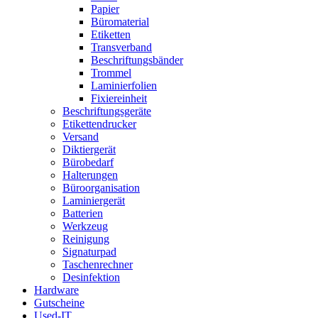
Papier
Büromaterial
Etiketten
Transverband
Beschriftungsbänder
Trommel
Laminierfolien
Fixiereinheit
Beschriftungsgeräte
Etikettendrucker
Versand
Diktiergerät
Bürobedarf
Halterungen
Büroorganisation
Laminiergerät
Batterien
Werkzeug
Reinigung
Signaturpad
Taschenrechner
Desinfektion
Hardware
Gutscheine
Used-IT