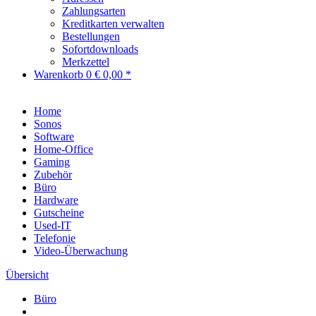
Zahlungsarten
Kreditkarten verwalten
Bestellungen
Sofortdownloads
Merkzettel
Warenkorb
0
€ 0,00 *
Home
Sonos
Software
Home-Office
Gaming
Zubehör
Büro
Hardware
Gutscheine
Used-IT
Telefonie
Video-Überwachung
Übersicht
Büro