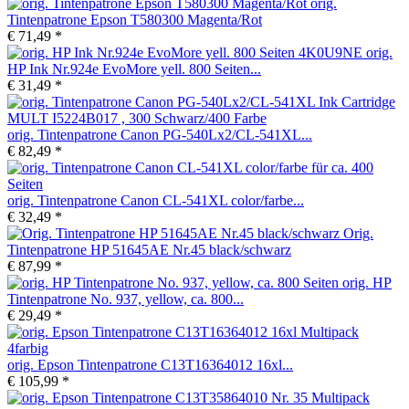
orig.
Tintenpatrone Epson T580300 Magenta/Rot
€ 71,49 *
orig.
HP Ink Nr.924e EvoMore yell. 800 Seiten...
€ 31,49 *
orig. Tintenpatrone Canon PG-540Lx2/CL-541XL...
€ 82,49 *
orig. Tintenpatrone Canon CL-541XL color/farbe...
€ 32,49 *
Orig.
Tintenpatrone HP 51645AE Nr.45 black/schwarz
€ 87,99 *
orig. HP
Tintenpatrone No. 937, yellow, ca. 800...
€ 29,49 *
orig. Epson Tintenpatrone C13T16364012 16xl...
€ 105,99 *