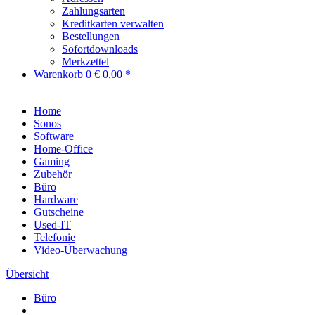
Zahlungsarten
Kreditkarten verwalten
Bestellungen
Sofortdownloads
Merkzettel
Warenkorb
0
€ 0,00 *
Home
Sonos
Software
Home-Office
Gaming
Zubehör
Büro
Hardware
Gutscheine
Used-IT
Telefonie
Video-Überwachung
Übersicht
Büro