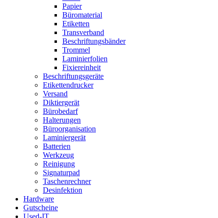
Papier
Büromaterial
Etiketten
Transverband
Beschriftungsbänder
Trommel
Laminierfolien
Fixiereinheit
Beschriftungsgeräte
Etikettendrucker
Versand
Diktiergerät
Bürobedarf
Halterungen
Büroorganisation
Laminiergerät
Batterien
Werkzeug
Reinigung
Signaturpad
Taschenrechner
Desinfektion
Hardware
Gutscheine
Used-IT