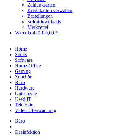
Zahlungsarten
Kreditkarten verwalten
Bestellungen
Sofortdownloads
Merkzettel
Warenkorb
0
€ 0,00 *
Home
Sonos
Software
Home-Office
Gaming
Zubehör
Büro
Hardware
Gutscheine
Used-IT
Telefonie
Video-Überwachung
Büro
Desinfektion