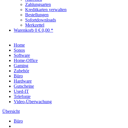
Zahlungsarten
Kreditkarten verwalten
Bestellungen
Sofortdownloads
Merkzettel
Warenkorb
0
€ 0,00 *
Home
Sonos
Software
Home-Office
Gaming
Zubehör
Büro
Hardware
Gutscheine
Used-IT
Telefonie
Video-Überwachung
Übersicht
Büro