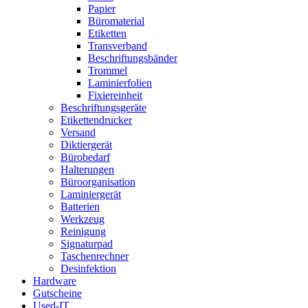
Papier
Büromaterial
Etiketten
Transverband
Beschriftungsbänder
Trommel
Laminierfolien
Fixiereinheit
Beschriftungsgeräte
Etikettendrucker
Versand
Diktiergerät
Bürobedarf
Halterungen
Büroorganisation
Laminiergerät
Batterien
Werkzeug
Reinigung
Signaturpad
Taschenrechner
Desinfektion
Hardware
Gutscheine
Used-IT