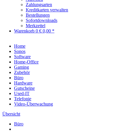
Zahlungsarten
Kreditkarten verwalten
Bestellungen
Sofortdownloads
Merkzettel
Warenkorb
0
€ 0,00 *
Home
Sonos
Software
Home-Office
Gaming
Zubehör
Büro
Hardware
Gutscheine
Used-IT
Telefonie
Video-Überwachung
Übersicht
Büro