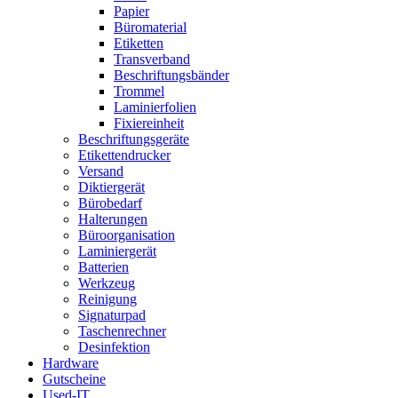
Papier
Büromaterial
Etiketten
Transverband
Beschriftungsbänder
Trommel
Laminierfolien
Fixiereinheit
Beschriftungsgeräte
Etikettendrucker
Versand
Diktiergerät
Bürobedarf
Halterungen
Büroorganisation
Laminiergerät
Batterien
Werkzeug
Reinigung
Signaturpad
Taschenrechner
Desinfektion
Hardware
Gutscheine
Used-IT