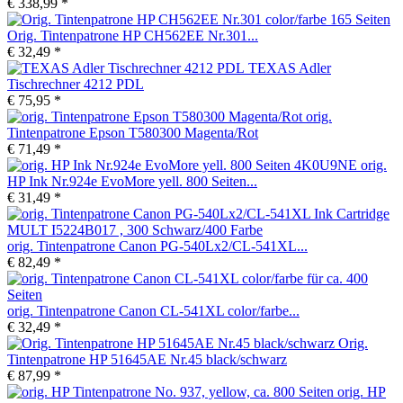
€ 338,99 *
Orig. Tintenpatrone HP CH562EE Nr.301...
€ 32,49 *
TEXAS Adler
Tischrechner 4212 PDL
€ 75,95 *
orig.
Tintenpatrone Epson T580300 Magenta/Rot
€ 71,49 *
orig.
HP Ink Nr.924e EvoMore yell. 800 Seiten...
€ 31,49 *
orig. Tintenpatrone Canon PG-540Lx2/CL-541XL...
€ 82,49 *
orig. Tintenpatrone Canon CL-541XL color/farbe...
€ 32,49 *
Orig.
Tintenpatrone HP 51645AE Nr.45 black/schwarz
€ 87,99 *
orig. HP