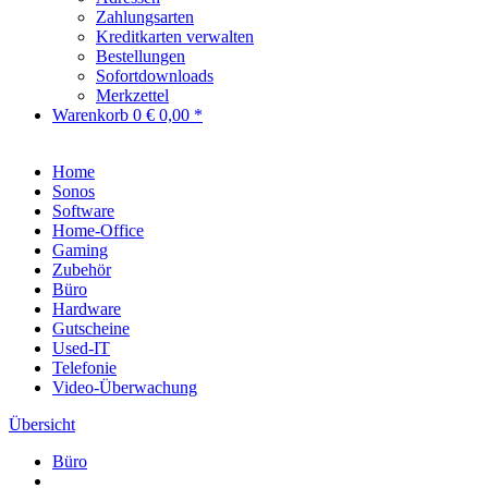
Zahlungsarten
Kreditkarten verwalten
Bestellungen
Sofortdownloads
Merkzettel
Warenkorb
0
€ 0,00 *
Home
Sonos
Software
Home-Office
Gaming
Zubehör
Büro
Hardware
Gutscheine
Used-IT
Telefonie
Video-Überwachung
Übersicht
Büro