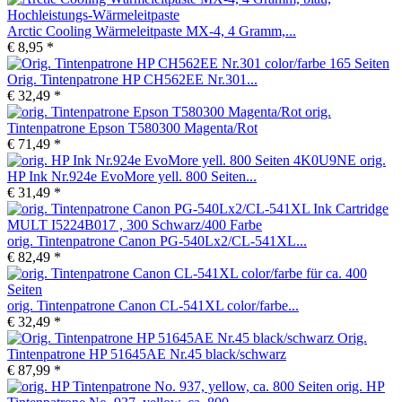
Arctic Cooling Wärmeleitpaste MX-4, 4 Gramm,...
€ 8,95 *
Orig. Tintenpatrone HP CH562EE Nr.301...
€ 32,49 *
orig.
Tintenpatrone Epson T580300 Magenta/Rot
€ 71,49 *
orig.
HP Ink Nr.924e EvoMore yell. 800 Seiten...
€ 31,49 *
orig. Tintenpatrone Canon PG-540Lx2/CL-541XL...
€ 82,49 *
orig. Tintenpatrone Canon CL-541XL color/farbe...
€ 32,49 *
Orig.
Tintenpatrone HP 51645AE Nr.45 black/schwarz
€ 87,99 *
orig. HP