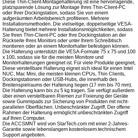
Diese Thin-Client-Montagehalterung ist eine hervorragende,
platzsparende Lösung zur Montage Ihres Thin-Client-PC
oder Ihrer Dockingstation, sodass Sie von einem
aufgeräumten Arbeitsbereich profitieren. Mehrere
Installationsmethoden. Die vielseitige, doppelseitige VESA-
Halterung bietet mehrere Installationsmöglichkeiten, sodass
Sie Ihren Thin-Client-PC oder Ihre Dockingstation an der
Rückseite Ihres Monitors oder unter Ihrem Schreibtisch
montieren oder an einem Monitorhalter befestigen können.
Die Halterung unterstützt die VESA-Formate 75 x 75 und 100
x 100, sodass sie für die meisten Monitore und
Monitorhalterungen geeignet ist. Für viele Produkte geeignet,
Diese verstellbare Halterung eignet sich ideal für einen Intel
NUC, Mac Mini, die meisten kleinen CPUs, Thin Clients,
Dockingstationen oder USB-Hubs, die innerhalb des
Breitenspielraums der Halterung liegen (17 mm bis 70 mm).
Die Halterung kann bis zu 5 kg tragen. Sie verfügt außerdem
über einen verstellbaren Riemen zur Fixierung der Geräte
sowie Gummipads zur Sicherung von Produkten mit nicht-
parallelen Oberflächen. Unbeschränkter Zugriff. Der offene
Rahmen der Halterung ermöglicht unbeschränkten Zugriff
auf Ihren Computer.
Die ACCSMNT wird von StarTech.com mit einer 2-Jahres-
Garantie sowie lebenslangem kostenlosem technischem
Support angeboten.