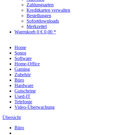
Zahlungsarten
Kreditkarten verwalten
Bestellungen
Sofortdownloads
Merkzettel
Warenkorb
0
€ 0,00 *
Home
Sonos
Software
Home-Office
Gaming
Zubehör
Büro
Hardware
Gutscheine
Used-IT
Telefonie
Video-Überwachung
Übersicht
Büro