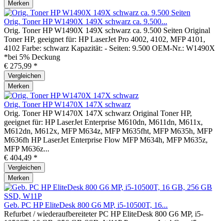
Merken
Orig. Toner HP W1490X 149X schwarz ca. 9.500...
Orig. Toner HP W1490X 149X schwarz ca. 9.500 Seiten Original
Toner HP, geeignet für: HP LaserJet Pro 4002, 4102, MFP 4101,
4102 Farbe: schwarz Kapazität: - Seiten: 9.500 OEM-Nr.: W1490X
*bei 5% Deckung
€ 275,99 *
Vergleichen
Merken
Orig. Toner HP W1470X 147X schwarz
Orig. Toner HP W1470X 147X schwarz Original Toner HP,
geeignet für: HP LaserJet Enterprise M610dn, M611dn, M611x,
M612dn, M612x, MFP M634z, MFP M635fht, MFP M635h, MFP
M636fh HP LaserJet Enterprise Flow MFP M634h, MFP M635z,
MFP M636z...
€ 404,49 *
Vergleichen
Merken
Geb. PC HP EliteDesk 800 G6 MP, i5-10500T, 16...
Refurbet / wiederaufbereiteter PC HP EliteDesk 800 G6 MP, i5-