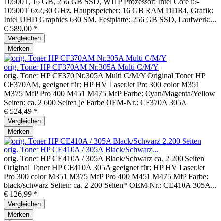
10500T, 16 GB, 256 GB SSD, W11P Prozessor: Intel Core i5-
10500T 6x2,30 GHz, Hauptspeicher: 16 GB RAM DDR4, Grafik:
Intel UHD Graphics 630 SM, Festplatte: 256 GB SSD, Laufwerk:...
€ 589,00 *
Vergleichen
Merken
orig. Toner HP CF370AM Nr.305A Multi C/M/Y
orig. Toner HP CF370 Nr.305A Multi C/M/Y Original Toner HP
CF370AM, geeignet für: HP HV LaserJet Pro 300 color M351
M375 MfP Pro 400 M451 M475 MfP Farbe: Cyan/Magenta/Yellow
Seiten: ca. 2 600 Seiten je Farbe OEM-Nr.: CF370A 305A
€ 524,49 *
Vergleichen
Merken
orig. Toner HP CE410A / 305A Black/Schwarz...
orig. Toner HP CE410A / 305A Black/Schwarz ca. 2 200 Seiten
Original Toner HP CE410A 305A geeignet für: HP HV LaserJet
Pro 300 color M351 M375 MfP Pro 400 M451 M475 MfP Farbe:
black/schwarz Seiten: ca. 2 200 Seiten* OEM-Nr.: CE410A 305A...
€ 126,99 *
Vergleichen
Merken