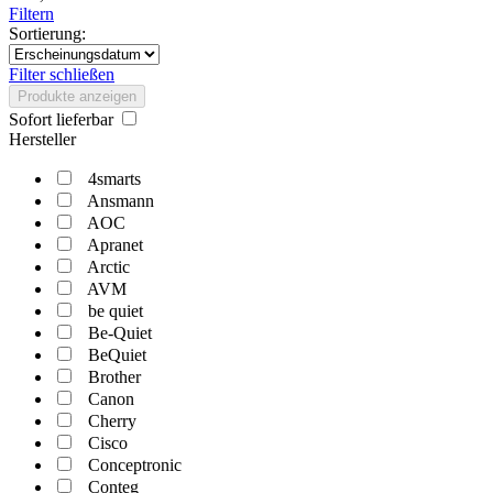
Filtern
Sortierung:
Filter schließen
Produkte anzeigen
Sofort lieferbar
Hersteller
4smarts
Ansmann
AOC
Apranet
Arctic
AVM
be quiet
Be-Quiet
BeQuiet
Brother
Canon
Cherry
Cisco
Conceptronic
Conteg