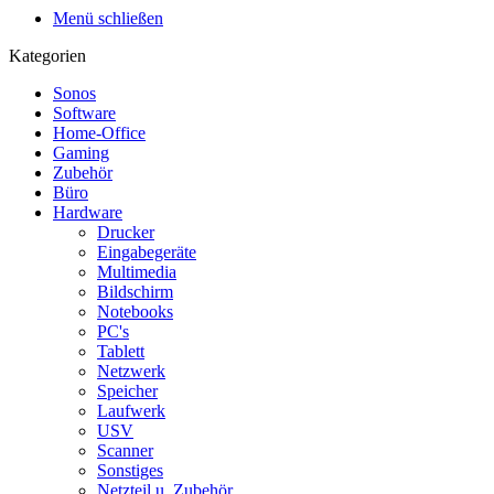
Menü schließen
Kategorien
Sonos
Software
Home-Office
Gaming
Zubehör
Büro
Hardware
Drucker
Eingabegeräte
Multimedia
Bildschirm
Notebooks
PC's
Tablett
Netzwerk
Speicher
Laufwerk
USV
Scanner
Sonstiges
Netzteil u. Zubehör