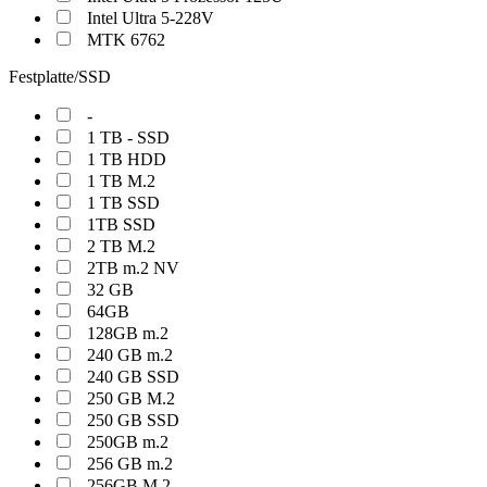
Intel Ultra 5-228V
MTK 6762
Festplatte/SSD
-
1 TB - SSD
1 TB HDD
1 TB M.2
1 TB SSD
1TB SSD
2 TB M.2
2TB m.2 NV
32 GB
64GB
128GB m.2
240 GB m.2
240 GB SSD
250 GB M.2
250 GB SSD
250GB m.2
256 GB m.2
256GB M.2