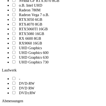
Nvidia GF RTX5070 8GB
o.B. Intel UHD
Radeon 780M
Radeon Vega 7 o.B.
RTX3050 6GB
RTX4070 8GB
RTX5060TI 16GB
RTX5080 16GB
RX 6600 8GB
RX9060 16GB
UHD Graphics
UHD Graphics 600
UHD Graphics 630
UHD Graphics 730
Laufwerk
-
DVD-RW
DVD RW
DVD±RW
Abmessungen