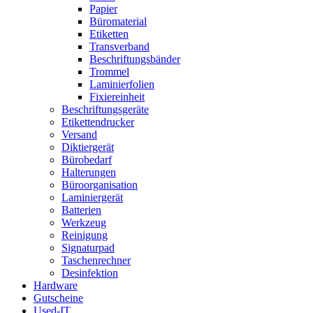
Papier
Büromaterial
Etiketten
Transverband
Beschriftungsbänder
Trommel
Laminierfolien
Fixiereinheit
Beschriftungsgeräte
Etikettendrucker
Versand
Diktiergerät
Bürobedarf
Halterungen
Büroorganisation
Laminiergerät
Batterien
Werkzeug
Reinigung
Signaturpad
Taschenrechner
Desinfektion
Hardware
Gutscheine
Used-IT