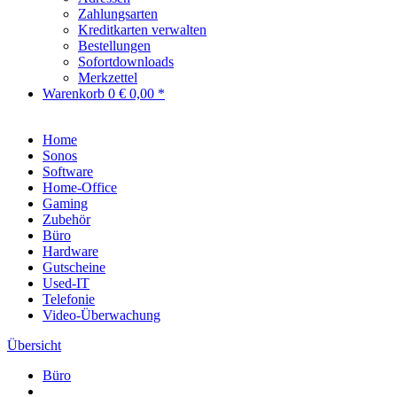
Zahlungsarten
Kreditkarten verwalten
Bestellungen
Sofortdownloads
Merkzettel
Warenkorb
0
€ 0,00 *
Home
Sonos
Software
Home-Office
Gaming
Zubehör
Büro
Hardware
Gutscheine
Used-IT
Telefonie
Video-Überwachung
Übersicht
Büro