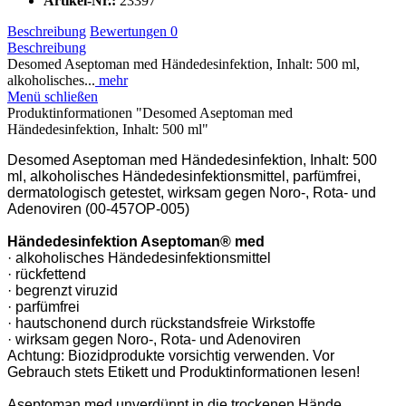
Artikel-Nr.:
23397
Beschreibung
Bewertungen
0
Beschreibung
Desomed Aseptoman med Händedesinfektion, Inhalt: 500 ml,
alkoholisches...
mehr
Menü schließen
Produktinformationen "Desomed Aseptoman med
Händedesinfektion, Inhalt: 500 ml"
Desomed Aseptoman med Händedesinfektion, Inhalt: 500
ml, alkoholisches Händedesinfektionsmittel, parfümfrei,
dermatologisch getestet, wirksam gegen Noro-, Rota- und
Adenoviren (00-457OP-005)
Händedesinfektion Aseptoman® med
· alkoholisches Händedesinfektionsmittel
· rückfettend
· begrenzt viruzid
· parfümfrei
· hautschonend durch rückstandsfreie Wirkstoffe
· wirksam gegen Noro-, Rota- und Adenoviren
Achtung: Biozidprodukte vorsichtig verwenden. Vor
Gebrauch stets Etikett und Produktinformationen lesen!
Aseptoman med unverdünnt in die trockenen Hände