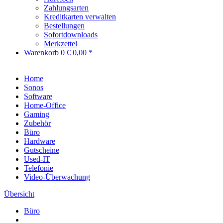
Zahlungsarten
Kreditkarten verwalten
Bestellungen
Sofortdownloads
Merkzettel
Warenkorb
0
€ 0,00 *
Home
Sonos
Software
Home-Office
Gaming
Zubehör
Büro
Hardware
Gutscheine
Used-IT
Telefonie
Video-Überwachung
Übersicht
Büro