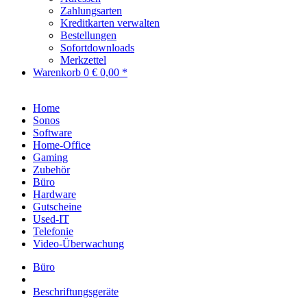
Zahlungsarten
Kreditkarten verwalten
Bestellungen
Sofortdownloads
Merkzettel
Warenkorb
0
€ 0,00 *
Home
Sonos
Software
Home-Office
Gaming
Zubehör
Büro
Hardware
Gutscheine
Used-IT
Telefonie
Video-Überwachung
Büro
Beschriftungsgeräte