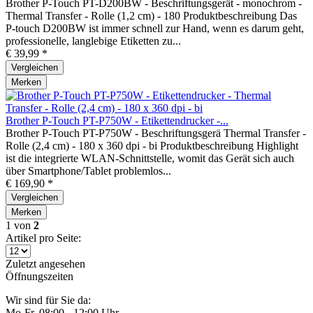
Brother P-Touch PT-D200BW - Beschriftungsgerät - monochrom -
Thermal Transfer - Rolle (1,2 cm) - 180 Produktbeschreibung Das
P-touch D200BW ist immer schnell zur Hand, wenn es darum geht,
professionelle, langlebige Etiketten zu...
€ 39,99 *
Vergleichen
Merken
Brother P-Touch PT-P750W - Etikettendrucker -...
Brother P-Touch PT-P750W - Beschriftungsgerä Thermal Transfer -
Rolle (2,4 cm) - 180 x 360 dpi - bi Produktbeschreibung Highlight
ist die integrierte WLAN-Schnittstelle, womit das Gerät sich auch
über Smartphone/Tablet problemlos...
€ 169,90 *
Vergleichen
Merken
1
von
2
Artikel pro Seite:
Zuletzt angesehen
Öffnungszeiten
Wir sind für Sie da:
Mo-Fr, 08:00 - 12:00 Uhr