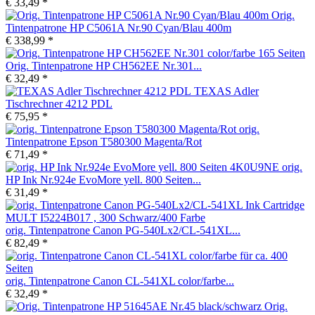
€ 33,49 *
Orig.
Tintenpatrone HP C5061A Nr.90 Cyan/Blau 400m
€ 338,99 *
Orig. Tintenpatrone HP CH562EE Nr.301...
€ 32,49 *
TEXAS Adler
Tischrechner 4212 PDL
€ 75,95 *
orig.
Tintenpatrone Epson T580300 Magenta/Rot
€ 71,49 *
orig.
HP Ink Nr.924e EvoMore yell. 800 Seiten...
€ 31,49 *
orig. Tintenpatrone Canon PG-540Lx2/CL-541XL...
€ 82,49 *
orig. Tintenpatrone Canon CL-541XL color/farbe...
€ 32,49 *
Orig.