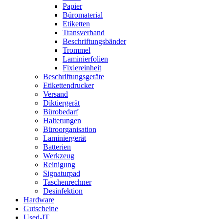
Papier
Büromaterial
Etiketten
Transverband
Beschriftungsbänder
Trommel
Laminierfolien
Fixiereinheit
Beschriftungsgeräte
Etikettendrucker
Versand
Diktiergerät
Bürobedarf
Halterungen
Büroorganisation
Laminiergerät
Batterien
Werkzeug
Reinigung
Signaturpad
Taschenrechner
Desinfektion
Hardware
Gutscheine
Used-IT