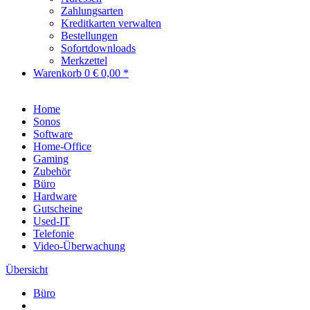
Zahlungsarten
Kreditkarten verwalten
Bestellungen
Sofortdownloads
Merkzettel
Warenkorb
0
€ 0,00 *
Home
Sonos
Software
Home-Office
Gaming
Zubehör
Büro
Hardware
Gutscheine
Used-IT
Telefonie
Video-Überwachung
Übersicht
Büro