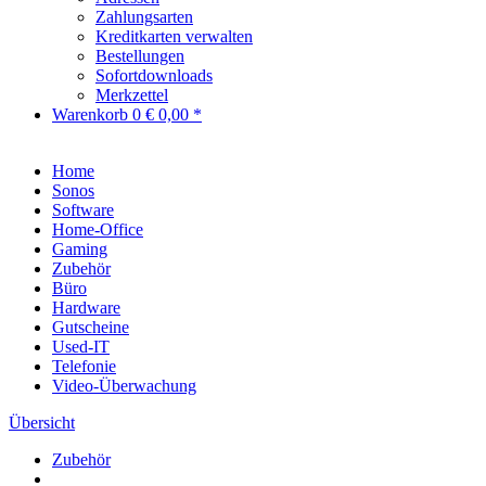
Zahlungsarten
Kreditkarten verwalten
Bestellungen
Sofortdownloads
Merkzettel
Warenkorb
0
€ 0,00 *
Home
Sonos
Software
Home-Office
Gaming
Zubehör
Büro
Hardware
Gutscheine
Used-IT
Telefonie
Video-Überwachung
Übersicht
Zubehör