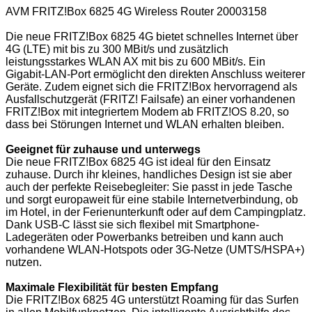
AVM FRITZ!Box 6825 4G Wireless Router 20003158
Die neue FRITZ!Box 6825 4G bietet schnelles Internet über
4G (LTE) mit bis zu 300 MBit/s und zusätzlich
leistungsstarkes WLAN AX mit bis zu 600 MBit/s. Ein
Gigabit-LAN-Port ermöglicht den direkten Anschluss weiterer
Geräte. Zudem eignet sich die FRITZ!Box hervorragend als
Ausfallschutzgerät (FRITZ! Failsafe) an einer vorhandenen
FRITZ!Box mit integriertem Modem ab FRITZ!OS 8.20, so
dass bei Störungen Internet und WLAN erhalten bleiben.
Geeignet für zuhause und unterwegs
Die neue FRITZ!Box 6825 4G ist ideal für den Einsatz
zuhause. Durch ihr kleines, handliches Design ist sie aber
auch der perfekte Reisebegleiter: Sie passt in jede Tasche
und sorgt europaweit für eine stabile Internetverbindung, ob
im Hotel, in der Ferienunterkunft oder auf dem Campingplatz.
Dank USB-C lässt sie sich flexibel mit Smartphone-
Ladegeräten oder Powerbanks betreiben und kann auch
vorhandene WLAN-Hotspots oder 3G-Netze (UMTS/HSPA+)
nutzen.
Maximale Flexibilität für besten Empfang
Die FRITZ!Box 6825 4G unterstützt Roaming für das Surfen