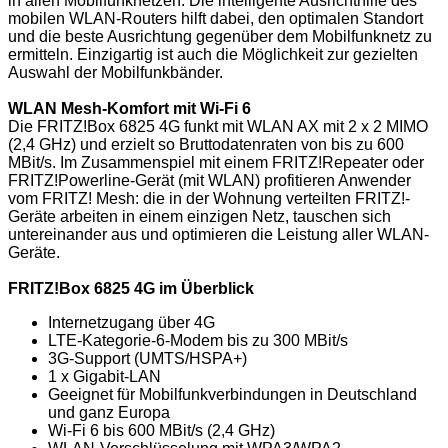
in allen Mobilfunknetzen. Die intelligente Ausrichthilfe des
mobilen WLAN-Routers hilft dabei, den optimalen Standort
und die beste Ausrichtung gegenüber dem Mobilfunknetz zu
ermitteln. Einzigartig ist auch die Möglichkeit zur gezielten
Auswahl der Mobilfunkbänder.
WLAN Mesh-Komfort mit Wi-Fi 6
Die FRITZ!Box 6825 4G funkt mit WLAN AX mit 2 x 2 MIMO
(2,4 GHz) und erzielt so Bruttodatenraten von bis zu 600
MBit/s. Im Zusammenspiel mit einem FRITZ!Repeater oder
FRITZ!Powerline-Gerät (mit WLAN) profitieren Anwender
vom FRITZ! Mesh: die in der Wohnung verteilten FRITZ!-
Geräte arbeiten in einem einzigen Netz, tauschen sich
untereinander aus und optimieren die Leistung aller WLAN-
Geräte.
FRITZ!Box 6825 4G im Überblick
Internetzugang über 4G
LTE-Kategorie-6-Modem bis zu 300 MBit/s
3G-Support (UMTS/HSPA+)
1 x Gigabit-LAN
Geeignet für Mobilfunkverbindungen in Deutschland
und ganz Europa
Wi-Fi 6 bis 600 MBit/s (2,4 GHz)