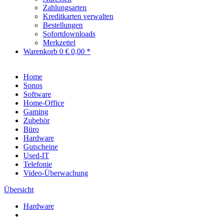
Zahlungsarten
Kreditkarten verwalten
Bestellungen
Sofortdownloads
Merkzettel
Warenkorb
0
€ 0,00 *
Home
Sonos
Software
Home-Office
Gaming
Zubehör
Büro
Hardware
Gutscheine
Used-IT
Telefonie
Video-Überwachung
Übersicht
Hardware