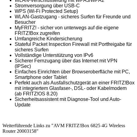
WLAN-Verschlüsselung mit WPA3/WPA2
Stromversorgung über USB-C
WPS (Wi-Fi Protected Setup)
WLAN-Gastzugang - sicheres Surfen für Freunde und
Besucher
MyFRITZ! - sicher von unterwegs auf die eigene
FRITZ!Box zugreifen
Umfangreiche Kindersicherung
Stateful Packet Inspection Firewall mit Portfreigabe für
sicheres Surfen
Vollständige Unterstützung von IPv6
Sicherer Fernzugang über das Internet mit VPN
(IPSec)
Einfaches Einrichten über Browseroberfläche mit PC,
Smartphone oder Tablet
Perfekt auch als Ausfallschutzgerät an einer FRITZ!Box
mit integriertem Glasfaser-, DSL- oder Kabelmodem
(ab FRITZ!OS 8.20)
Sicherheitsassistent mit Diagnose-Tool und Auto-
Update
Weiterführende Links zu "AVM FRITZ!Box 6825 4G Wireless
Router 20003158"