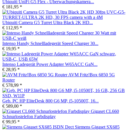
Ubiquiti UniFi G5 Flex - Überwachungskamera...
€ 181,95 *
Ubiquiti Camera G5 Turret Ultra Black 2K HD...
€ 112,95 *
Intenso Handy Schnellladegerät Speed Charger 30...
€ 19,95 *
Intenso Ladegerät Power Adapter W65ACC GaN...
€ 28,95 *
AVM Fritz!Box 6850 5G
Router
€ 578,99 *
Geb. PC HP EliteDesk 800 G6 MP, i5-10500T, 16...
€ 589,00 *
Gigaset CL660
Schnurlostelefon Farbdisplay
€ 99,95 *
Siemens Gigaset SX685