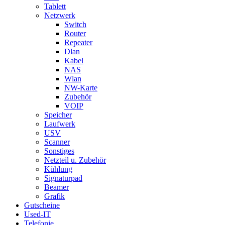
Tablett
Netzwerk
Switch
Router
Repeater
Dlan
Kabel
NAS
Wlan
NW-Karte
Zubehör
VOIP
Speicher
Laufwerk
USV
Scanner
Sonstiges
Netzteil u. Zubehör
Kühlung
Signaturpad
Beamer
Grafik
Gutscheine
Used-IT
Telefonie