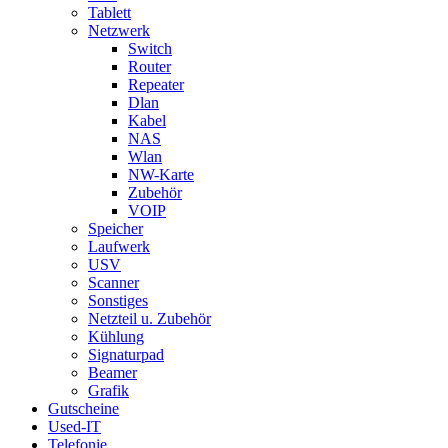
Tablett
Netzwerk
Switch
Router
Repeater
Dlan
Kabel
NAS
Wlan
NW-Karte
Zubehör
VOIP
Speicher
Laufwerk
USV
Scanner
Sonstiges
Netzteil u. Zubehör
Kühlung
Signaturpad
Beamer
Grafik
Gutscheine
Used-IT
Telefonie