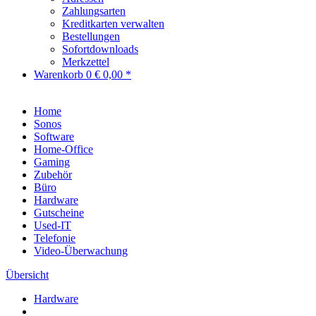
Zahlungsarten
Kreditkarten verwalten
Bestellungen
Sofortdownloads
Merkzettel
Warenkorb
0
€ 0,00 *
Home
Sonos
Software
Home-Office
Gaming
Zubehör
Büro
Hardware
Gutscheine
Used-IT
Telefonie
Video-Überwachung
Übersicht
Hardware