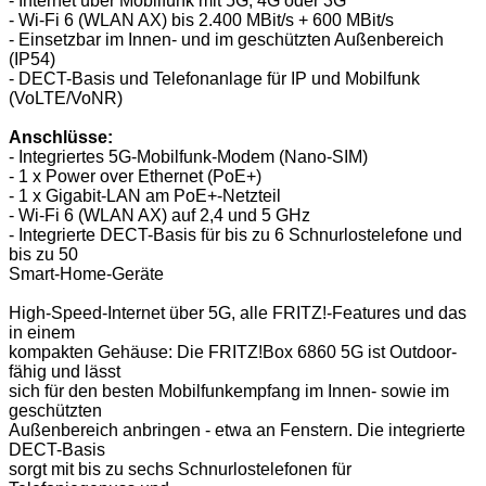
- Internet über Mobilfunk mit 5G, 4G oder 3G
- Wi-Fi 6 (WLAN AX) bis 2.400 MBit/s + 600 MBit/s
- Einsetzbar im Innen- und im geschützten Außenbereich
(IP54)
- DECT-Basis und Telefonanlage für IP und Mobilfunk
(VoLTE/VoNR)
Anschlüsse:
- Integriertes 5G-Mobilfunk-Modem (Nano-SIM)
- 1 x Power over Ethernet (PoE+)
- 1 x Gigabit-LAN am PoE+-Netzteil
- Wi-Fi 6 (WLAN AX) auf 2,4 und 5 GHz
- Integrierte DECT-Basis für bis zu 6 Schnurlostelefone und
bis zu 50
Smart-Home-Geräte
High-Speed-Internet über 5G, alle FRITZ!-Features und das
in einem
kompakten Gehäuse: Die FRITZ!Box 6860 5G ist Outdoor-
fähig und lässt
sich für den besten Mobilfunkempfang im Innen- sowie im
geschützten
Außenbereich anbringen - etwa an Fenstern. Die integrierte
DECT-Basis
sorgt mit bis zu sechs Schnurlostelefonen für