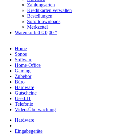
Zahlungsarten
Kreditkarten verwalten
Bestellungen
Sofortdownloads
Merkzettel
Warenkorb
0
€ 0,00 *
Home
Sonos
Software
Home-Office
Gaming
Zubehör
Büro
Hardware
Gutscheine
Used-IT
Telefonie
Video-Überwachung
Hardware
Eingabegeräte