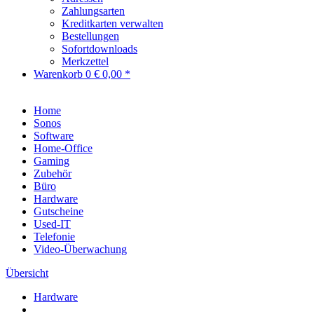
Zahlungsarten
Kreditkarten verwalten
Bestellungen
Sofortdownloads
Merkzettel
Warenkorb
0
€ 0,00 *
Home
Sonos
Software
Home-Office
Gaming
Zubehör
Büro
Hardware
Gutscheine
Used-IT
Telefonie
Video-Überwachung
Übersicht
Hardware