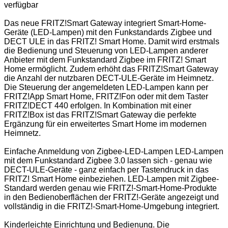
verfügbar
Das neue FRITZ!Smart Gateway integriert Smart-Home-
Geräte (LED-Lampen) mit den Funkstandards Zigbee und
DECT ULE in das FRITZ! Smart Home. Damit wird erstmals
die Bedienung und Steuerung von LED-Lampen anderer
Anbieter mit dem Funkstandard Zigbee im FRITZ! Smart
Home ermöglicht. Zudem erhöht das FRITZ!Smart Gateway
die Anzahl der nutzbaren DECT-ULE-Geräte im Heimnetz.
Die Steuerung der angemeldeten LED-Lampen kann per
FRITZ!App Smart Home, FRITZ!Fon oder mit dem Taster
FRITZ!DECT 440 erfolgen. In Kombination mit einer
FRITZ!Box ist das FRITZ!Smart Gateway die perfekte
Ergänzung für ein erweitertes Smart Home im modernen
Heimnetz.
Einfache Anmeldung von Zigbee-LED-Lampen LED-Lampen
mit dem Funkstandard Zigbee 3.0 lassen sich - genau wie
DECT-ULE-Geräte - ganz einfach per Tastendruck in das
FRITZ! Smart Home einbeziehen. LED-Lampen mit Zigbee-
Standard werden genau wie FRITZ!-Smart-Home-Produkte
in den Bedienoberflächen der FRITZ!-Geräte angezeigt und
vollständig in die FRITZ!-Smart-Home-Umgebung integriert.
Kinderleichte Einrichtung und Bedienung. Die