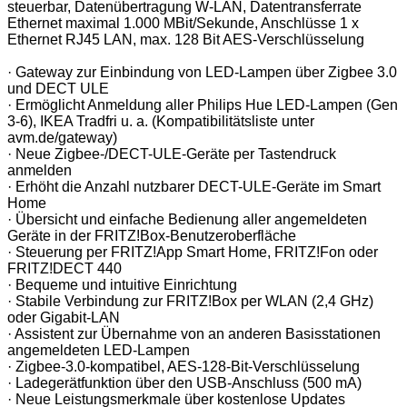
steuerbar, Datenübertragung W-LAN, Datentransferrate
Ethernet maximal 1.000 MBit/Sekunde, Anschlüsse 1 x
Ethernet RJ45 LAN, max. 128 Bit AES-Verschlüsselung
· Gateway zur Einbindung von LED-Lampen über Zigbee 3.0
und DECT ULE
· Ermöglicht Anmeldung aller Philips Hue LED-Lampen (Gen
3-6), IKEA Tradfri u. a. (Kompatibilitätsliste unter
avm.de/gateway)
· Neue Zigbee-/DECT-ULE-Geräte per Tastendruck
anmelden
· Erhöht die Anzahl nutzbarer DECT-ULE-Geräte im Smart
Home
· Übersicht und einfache Bedienung aller angemeldeten
Geräte in der FRITZ!Box-Benutzeroberfläche
· Steuerung per FRITZ!App Smart Home, FRITZ!Fon oder
FRITZ!DECT 440
· Bequeme und intuitive Einrichtung
· Stabile Verbindung zur FRITZ!Box per WLAN (2,4 GHz)
oder Gigabit-LAN
· Assistent zur Übernahme von an anderen Basisstationen
angemeldeten LED-Lampen
· Zigbee-3.0-kompatibel, AES-128-Bit-Verschlüsselung
· Ladegerätfunktion über den USB-Anschluss (500 mA)
· Neue Leistungsmerkmale über kostenlose Updates