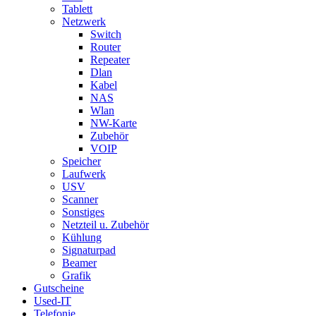
Tablett
Netzwerk
Switch
Router
Repeater
Dlan
Kabel
NAS
Wlan
NW-Karte
Zubehör
VOIP
Speicher
Laufwerk
USV
Scanner
Sonstiges
Netzteil u. Zubehör
Kühlung
Signaturpad
Beamer
Grafik
Gutscheine
Used-IT
Telefonie