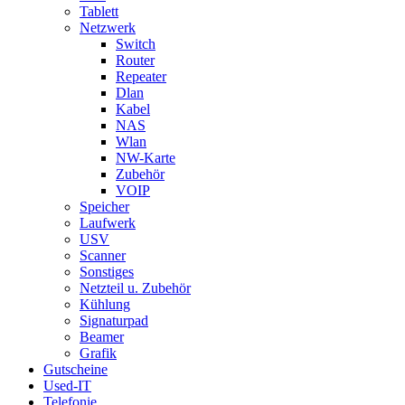
Tablett
Netzwerk
Switch
Router
Repeater
Dlan
Kabel
NAS
Wlan
NW-Karte
Zubehör
VOIP
Speicher
Laufwerk
USV
Scanner
Sonstiges
Netzteil u. Zubehör
Kühlung
Signaturpad
Beamer
Grafik
Gutscheine
Used-IT
Telefonie