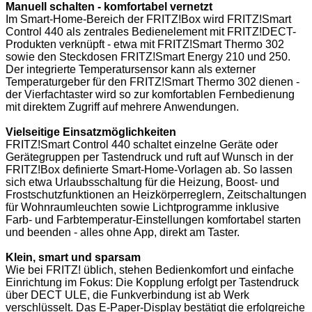
Manuell schalten - komfortabel vernetzt
Im Smart-Home-Bereich der FRITZ!Box wird FRITZ!Smart
Control 440 als zentrales Bedienelement mit FRITZ!DECT-
Produkten verknüpft - etwa mit FRITZ!Smart Thermo 302
sowie den Steckdosen FRITZ!Smart Energy 210 und 250.
Der integrierte Temperatursensor kann als externer
Temperaturgeber für den FRITZ!Smart Thermo 302 dienen -
der Vierfachtaster wird so zur komfortablen Fernbedienung
mit direktem Zugriff auf mehrere Anwendungen.
Vielseitige Einsatzmöglichkeiten
FRITZ!Smart Control 440 schaltet einzelne Geräte oder
Gerätegruppen per Tastendruck und ruft auf Wunsch in der
FRITZ!Box definierte Smart-Home-Vorlagen ab. So lassen
sich etwa Urlaubsschaltung für die Heizung, Boost- und
Frostschutzfunktionen an Heizkörperreglern, Zeitschaltungen
für Wohnraumleuchten sowie Lichtprogramme inklusive
Farb- und Farbtemperatur-Einstellungen komfortabel starten
und beenden - alles ohne App, direkt am Taster.
Klein, smart und sparsam
Wie bei FRITZ! üblich, stehen Bedienkomfort und einfache
Einrichtung im Fokus: Die Kopplung erfolgt per Tastendruck
über DECT ULE, die Funkverbindung ist ab Werk
verschlüsselt. Das E-Paper-Display bestätigt die erfolgreiche