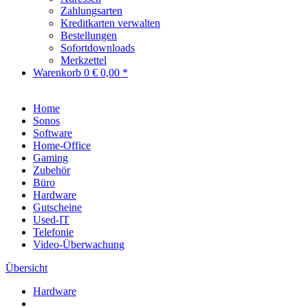
Zahlungsarten
Kreditkarten verwalten
Bestellungen
Sofortdownloads
Merkzettel
Warenkorb
0
€ 0,00 *
Home
Sonos
Software
Home-Office
Gaming
Zubehör
Büro
Hardware
Gutscheine
Used-IT
Telefonie
Video-Überwachung
Übersicht
Hardware