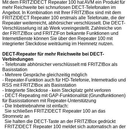
Mit dem FRITZ!DECT Repeater 100 hat AVM ein Produkt für
mehr Reichweite bei schnurlosen DECT-Telefonaten im
Angebot. In Kombination mit Ihrer FRITZ!Box sind mit dem
FRITZ!DECT Repeater 100 erstmals alle Telefonate, die der
Repeater weiterreicht, abhörsicher verschlüsselt. Die DECT-
Verschlüsselung ist ab Werk voreingestellt. Zahlreiche von
der FRITZ!Box und FRITZ!Fon bekannte Funktionen und
Internetdienste können Sie über den Repeater 100 mit
integrierter Steckdose weiträumig im Heimnetz nutzen.
DECT-Repeater für mehr Reichweite bei DECT-
Verbindungen
- Telefonate abhörsicher verschlüsselt mti FRITZ!Box als
Basisstation
- Mehrere Gespräche gleichzeitig möglich
- Repeater-Funktion auch für HD-Telefonie, Internetradio und
RSS mit FRITZ!Box als Basisstation
- Integrierte Steckdose - kein Steckplatz geht verloren
- DECT-Repeating mit GAP-Funktionalität (Grundfunktionen)
für Basisstationen mit Repeater-Unterstützung
- Die Inbetriebnahme ist einfach:
Sie schließen FRITZ!DECT Repeater 100 an das
Stromnetz an
Sie halten die DECT-Taste an der FRITZ!Box gedrückt
FRITZ!DECT Repeater 100 meldet sich automatisch an der