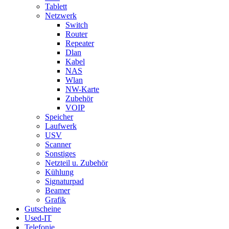
Tablett
Netzwerk
Switch
Router
Repeater
Dlan
Kabel
NAS
Wlan
NW-Karte
Zubehör
VOIP
Speicher
Laufwerk
USV
Scanner
Sonstiges
Netzteil u. Zubehör
Kühlung
Signaturpad
Beamer
Grafik
Gutscheine
Used-IT
Telefonie