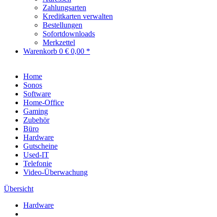
Zahlungsarten
Kreditkarten verwalten
Bestellungen
Sofortdownloads
Merkzettel
Warenkorb
0
€ 0,00 *
Home
Sonos
Software
Home-Office
Gaming
Zubehör
Büro
Hardware
Gutscheine
Used-IT
Telefonie
Video-Überwachung
Übersicht
Hardware