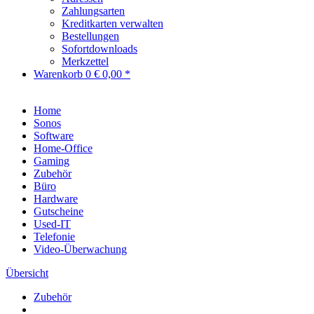
Zahlungsarten
Kreditkarten verwalten
Bestellungen
Sofortdownloads
Merkzettel
Warenkorb
0
€ 0,00 *
Home
Sonos
Software
Home-Office
Gaming
Zubehör
Büro
Hardware
Gutscheine
Used-IT
Telefonie
Video-Überwachung
Übersicht
Zubehör