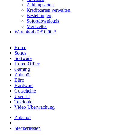
Zahlungsarten
Kreditkarten verwalten
Bestellungen
Sofortdownloads
Merkzettel
Warenkorb
0
€ 0,00 *
Home
Sonos
Software
Home-Office
Gaming
Zubehör
Büro
Hardware
Gutscheine
Used-IT
Telefonie
Video-Überwachung
Zubehör
Steckerleisten