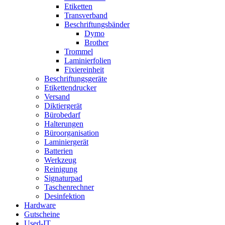
Etiketten
Transverband
Beschriftungsbänder
Dymo
Brother
Trommel
Laminierfolien
Fixiereinheit
Beschriftungsgeräte
Etikettendrucker
Versand
Diktiergerät
Bürobedarf
Halterungen
Büroorganisation
Laminiergerät
Batterien
Werkzeug
Reinigung
Signaturpad
Taschenrechner
Desinfektion
Hardware
Gutscheine
Used-IT