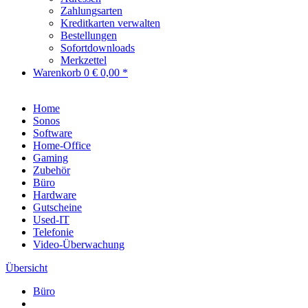
Zahlungsarten
Kreditkarten verwalten
Bestellungen
Sofortdownloads
Merkzettel
Warenkorb
0
€ 0,00 *
Home
Sonos
Software
Home-Office
Gaming
Zubehör
Büro
Hardware
Gutscheine
Used-IT
Telefonie
Video-Überwachung
Übersicht
Büro