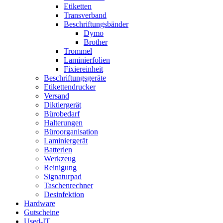
Etiketten
Transverband
Beschriftungsbänder
Dymo
Brother
Trommel
Laminierfolien
Fixiereinheit
Beschriftungsgeräte
Etikettendrucker
Versand
Diktiergerät
Bürobedarf
Halterungen
Büroorganisation
Laminiergerät
Batterien
Werkzeug
Reinigung
Signaturpad
Taschenrechner
Desinfektion
Hardware
Gutscheine
Used-IT