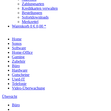
Zahlungsarten
Kreditkarten verwalten
Bestellungen
Sofortdownloads
Merkzettel
Warenkorb
0
€ 0,00 *
Home
Sonos
Software
Home-Office
Gaming
Zubehör
Büro
Hardware
Gutscheine
Used-IT
Telefonie
Video-Überwachung
Übersicht
Büro