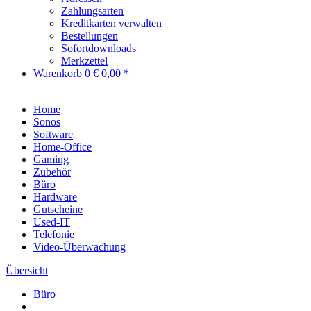
Zahlungsarten
Kreditkarten verwalten
Bestellungen
Sofortdownloads
Merkzettel
Warenkorb
0
€ 0,00 *
Home
Sonos
Software
Home-Office
Gaming
Zubehör
Büro
Hardware
Gutscheine
Used-IT
Telefonie
Video-Überwachung
Übersicht
Büro