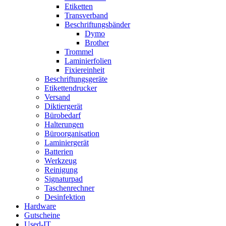
Etiketten
Transverband
Beschriftungsbänder
Dymo
Brother
Trommel
Laminierfolien
Fixiereinheit
Beschriftungsgeräte
Etikettendrucker
Versand
Diktiergerät
Bürobedarf
Halterungen
Büroorganisation
Laminiergerät
Batterien
Werkzeug
Reinigung
Signaturpad
Taschenrechner
Desinfektion
Hardware
Gutscheine
Used-IT