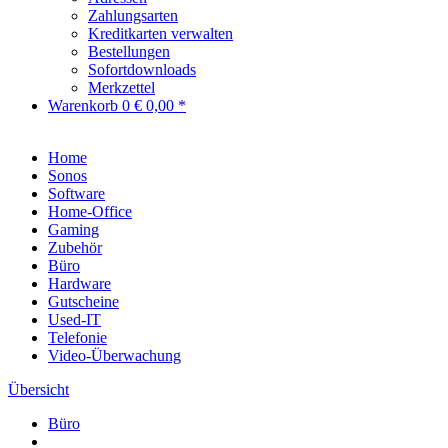
Zahlungsarten
Kreditkarten verwalten
Bestellungen
Sofortdownloads
Merkzettel
Warenkorb
0
€ 0,00 *
Home
Sonos
Software
Home-Office
Gaming
Zubehör
Büro
Hardware
Gutscheine
Used-IT
Telefonie
Video-Überwachung
Übersicht
Büro