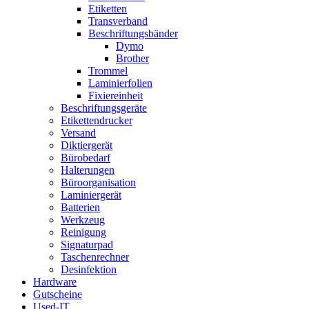
Etiketten
Transverband
Beschriftungsbänder
Dymo
Brother
Trommel
Laminierfolien
Fixiereinheit
Beschriftungsgeräte
Etikettendrucker
Versand
Diktiergerät
Bürobedarf
Halterungen
Büroorganisation
Laminiergerät
Batterien
Werkzeug
Reinigung
Signaturpad
Taschenrechner
Desinfektion
Hardware
Gutscheine
Used-IT