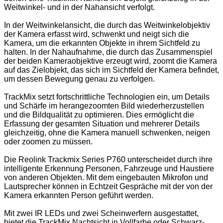
Weitwinkel- und in der Nahansicht verfolgt.
In der Weitwinkelansicht, die durch das Weitwinkelobjektiv
der Kamera erfasst wird, schwenkt und neigt sich die
Kamera, um die erkannten Objekte in ihrem Sichtfeld zu
halten. In der Nahaufnahme, die durch das Zusammenspiel
der beiden Kameraobjektive erzeugt wird, zoomt die Kamera
auf das Zielobjekt, das sich im Sichtfeld der Kamera befindet,
um dessen Bewegung genau zu verfolgen.
TrackMix setzt fortschrittliche Technologien ein, um Details
und Schärfe im herangezoomten Bild wiederherzustellen
und die Bildqualität zu optimieren. Dies ermöglicht die
Erfassung der gesamten Situation und mehrerer Details
gleichzeitig, ohne die Kamera manuell schwenken, neigen
oder zoomen zu müssen.
Die Reolink Trackmix Series P760 unterscheidet durch ihre
intelligente Erkennung Personen, Fahrzeuge und Haustiere
von anderen Objekten. Mit dem eingebauten Mikrofon und
Lautsprecher können in Echtzeit Gespräche mit der von der
Kamera erkannten Person geführt werden.
Mit zwei IR LEDs und zwei Scheinwerfern ausgestattet,
bietet die TrackMix Nachtsicht in Vollfarbe oder Schwarz-