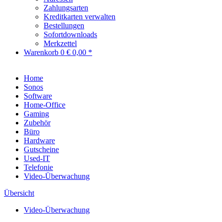
Zahlungsarten
Kreditkarten verwalten
Bestellungen
Sofortdownloads
Merkzettel
Warenkorb
0
€ 0,00 *
Home
Sonos
Software
Home-Office
Gaming
Zubehör
Büro
Hardware
Gutscheine
Used-IT
Telefonie
Video-Überwachung
Übersicht
Video-Überwachung