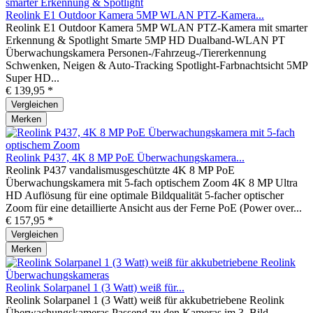
Reolink E1 Outdoor Kamera 5MP WLAN PTZ-Kamera...
Reolink E1 Outdoor Kamera 5MP WLAN PTZ-Kamera mit smarter
Erkennung & Spotlight Smarte 5MP HD Dualband-WLAN PT
Überwachungskamera Personen-/Fahrzeug-/Tiererkennung
Schwenken, Neigen & Auto-Tracking Spotlight-Farbnachtsicht 5MP
Super HD...
€ 139,95 *
Vergleichen
Merken
Reolink P437, 4K 8 MP PoE Überwachungskamera...
Reolink P437 vandalismusgeschützte 4K 8 MP PoE
Überwachungskamera mit 5-fach optischem Zoom 4K 8 MP Ultra
HD Auflösung für eine optimale Bildqualität 5-facher optischer
Zoom für eine detaillierte Ansicht aus der Ferne PoE (Power over...
€ 157,95 *
Vergleichen
Merken
Reolink Solarpanel 1 (3 Watt) weiß für...
Reolink Solarpanel 1 (3 Watt) weiß für akkubetriebene Reolink
Überwachungskameras Passend zu den Kameras im 3. Bild