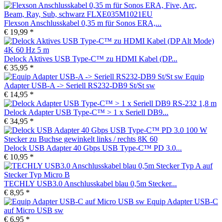
Flexson Anschlusskabel 0,35 m für Sonos ERA,...
€ 19,99 *
Delock Aktives USB Type-C™ zu HDMI Kabel (DP...
€ 35,95 *
Equip
Adapter USB-A -> Seriell RS232-DB9 St/St sw
€ 14,95 *
Delock Adapter USB Type-C™ > 1 x Seriell DB9...
€ 34,95 *
Delock USB Adapter 40 Gbps USB Type-C™ PD 3.0...
€ 10,95 *
TECHLY USB3.0 Anschlusskabel blau 0,5m Stecker...
€ 8,95 *
Equip Adapter USB-C
auf Micro USB sw
€ 6,95 *