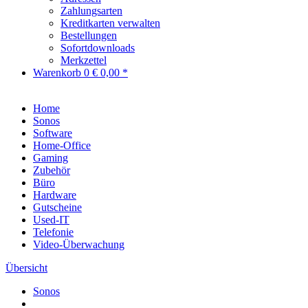
Zahlungsarten
Kreditkarten verwalten
Bestellungen
Sofortdownloads
Merkzettel
Warenkorb
0
€ 0,00 *
Home
Sonos
Software
Home-Office
Gaming
Zubehör
Büro
Hardware
Gutscheine
Used-IT
Telefonie
Video-Überwachung
Übersicht
Sonos