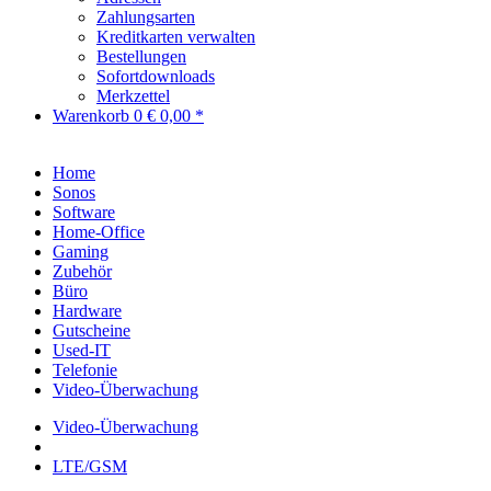
Zahlungsarten
Kreditkarten verwalten
Bestellungen
Sofortdownloads
Merkzettel
Warenkorb
0
€ 0,00 *
Home
Sonos
Software
Home-Office
Gaming
Zubehör
Büro
Hardware
Gutscheine
Used-IT
Telefonie
Video-Überwachung
Video-Überwachung
LTE/GSM