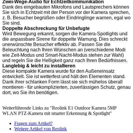
Zwei-Wege-Audio für Echtzeitkommunikation
Dank des eingebauten Mikrofons und Lautsprechers können
Sie sich in Echtzeit mit der Person vor der Kamera sprechen,
z. B. Besucher begrüßen oder Eindringlinge warnen, egal wo
Sie sind.
Doppelte Abschreckung für Unbefugte
Wird Bewegung erkannt, sorgen die Kamera-Spotlights und
die anpassbare Sirene für doppelte Warnung. Dies schreckt
unerwünschte Besucher effektiv ab. Passen Sie die
Beleuchtung nach Ihren Wünschen an (verschiedene Modi
wie Zeit-Modus und Smart-Nacht-Modus stehen zur Wahl)
und regeln Sie die Helligkeit ganz nach Ihren Bedürfnissen.
Langlebig & leicht zu installieren
Diese kompakte Kamera wurde für den Außeneinsatz
entwickelt. Sie ist wetterfest und hält den Elementen stand.
Dank ihrer schlanken Form lässt sie sich mühelos überall
montieren - für unkomplizierten, zuverlässigen Schutz, genau
dort, wo Sie ihn benötigen.
Weiterführende Links zu "Reolink E1 Outdoor Kamera 5MP
WLAN PTZ-Kamera mit smarter Erkennung & Spotlight"
Fragen zum Artikel?
Weitere Artikel von Reolink