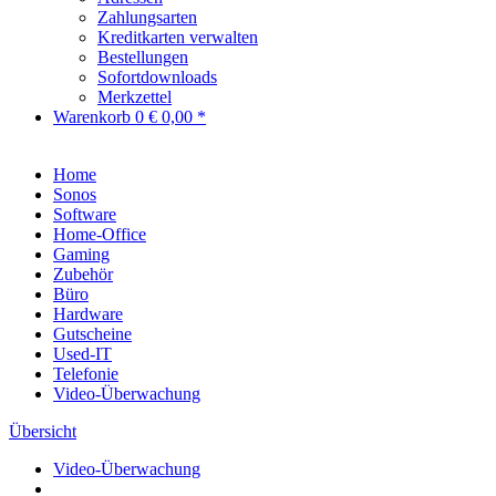
Zahlungsarten
Kreditkarten verwalten
Bestellungen
Sofortdownloads
Merkzettel
Warenkorb
0
€ 0,00 *
Home
Sonos
Software
Home-Office
Gaming
Zubehör
Büro
Hardware
Gutscheine
Used-IT
Telefonie
Video-Überwachung
Übersicht
Video-Überwachung