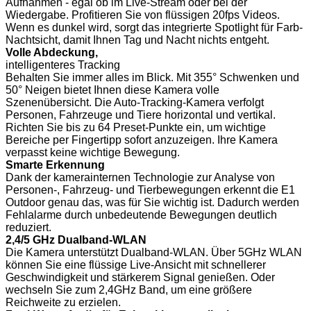
Aufnahmen - egal ob im Live-Stream oder bei der
Wiedergabe. Profitieren Sie von flüssigen 20fps Videos.
Wenn es dunkel wird, sorgt das integrierte Spotlight für Farb-
Nachtsicht, damit Ihnen Tag und Nacht nichts entgeht.
Volle Abdeckung,
intelligenteres Tracking
Behalten Sie immer alles im Blick. Mit 355° Schwenken und
50° Neigen bietet Ihnen diese Kamera volle
Szenenübersicht. Die Auto-Tracking-Kamera verfolgt
Personen, Fahrzeuge und Tiere horizontal und vertikal.
Richten Sie bis zu 64 Preset-Punkte ein, um wichtige
Bereiche per Fingertipp sofort anzuzeigen. Ihre Kamera
verpasst keine wichtige Bewegung.
Smarte Erkennung
Dank der kamerainternen Technologie zur Analyse von
Personen-, Fahrzeug- und Tierbewegungen erkennt die E1
Outdoor genau das, was für Sie wichtig ist. Dadurch werden
Fehlalarme durch unbedeutende Bewegungen deutlich
reduziert.
2,4/5 GHz Dualband-WLAN
Die Kamera unterstützt Dualband-WLAN. Über 5GHz WLAN
können Sie eine flüssige Live-Ansicht mit schnellerer
Geschwindigkeit und stärkerem Signal genießen. Oder
wechseln Sie zum 2,4GHz Band, um eine größere
Reichweite zu erzielen.