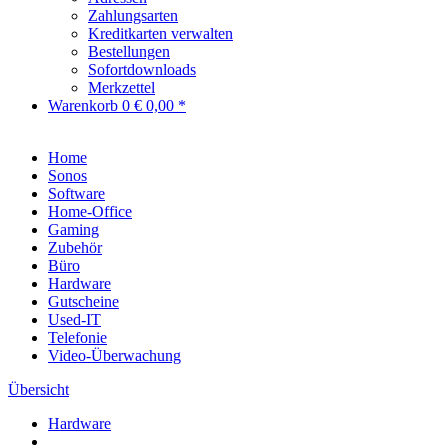
Zahlungsarten
Kreditkarten verwalten
Bestellungen
Sofortdownloads
Merkzettel
Warenkorb
0
€ 0,00 *
Home
Sonos
Software
Home-Office
Gaming
Zubehör
Büro
Hardware
Gutscheine
Used-IT
Telefonie
Video-Überwachung
Übersicht
Hardware