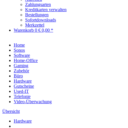
Zahlungsarten
Kreditkarten verwalten
Bestellungen
Sofortdownloads
Merkzettel
Warenkorb
0
€ 0,00 *
Home
Sonos
Software
Home-Office
Gaming
Zubehör
Büro
Hardware
Gutscheine
Used-IT
Telefonie
Video-Überwachung
Übersicht
Hardware