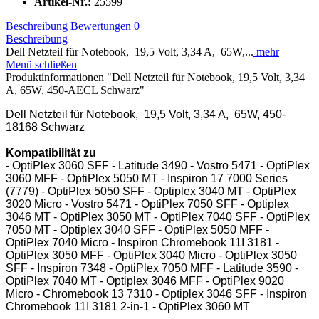
Artikel-Nr.:
25599
Beschreibung
Bewertungen
0
Beschreibung
Dell Netzteil für Notebook, 19,5 Volt, 3,34 A, 65W,...
mehr
Menü schließen
Produktinformationen "Dell Netzteil für Notebook, 19,5 Volt, 3,34
A, 65W, 450-AECL Schwarz"
Dell Netzteil für Notebook, 19,5 Volt, 3,34 A, 65W, 450-
18168 Schwarz
Kompatibilität zu
- OptiPlex 3060 SFF - Latitude 3490 - Vostro 5471 - OptiPlex
3060 MFF - OptiPlex 5050 MT - Inspiron 17 7000 Series
(7779) - OptiPlex 5050 SFF - Optiplex 3040 MT - OptiPlex
3020 Micro - Vostro 5471 - OptiPlex 7050 SFF - Optiplex
3046 MT - OptiPlex 3050 MT - OptiPlex 7040 SFF - OptiPlex
7050 MT - Optiplex 3040 SFF - OptiPlex 5050 MFF -
OptiPlex 7040 Micro - Inspiron Chromebook 11I 3181 -
OptiPlex 3050 MFF - OptiPlex 3040 Micro - OptiPlex 3050
SFF - Inspiron 7348 - OptiPlex 7050 MFF - Latitude 3590 -
OptiPlex 7040 MT - Optiplex 3046 MFF - OptiPlex 9020
Micro - Chromebook 13 7310 - Optiplex 3046 SFF - Inspiron
Chromebook 11I 3181 2-in-1 - OptiPlex 3060 MT