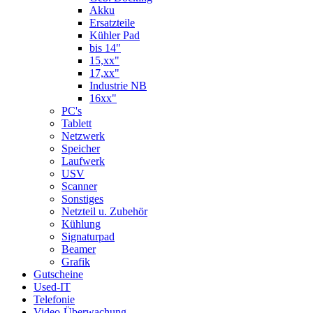
Akku
Ersatzteile
Kühler Pad
bis 14"
15,xx"
17,xx"
Industrie NB
16xx"
PC's
Tablett
Netzwerk
Speicher
Laufwerk
USV
Scanner
Sonstiges
Netzteil u. Zubehör
Kühlung
Signaturpad
Beamer
Grafik
Gutscheine
Used-IT
Telefonie
Video-Überwachung