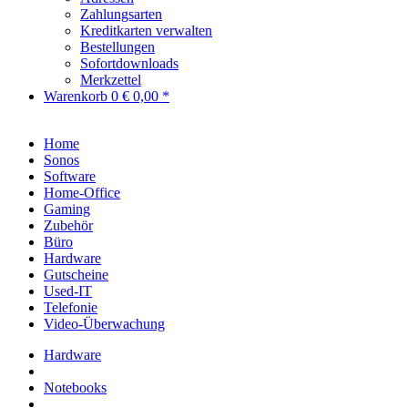
Zahlungsarten
Kreditkarten verwalten
Bestellungen
Sofortdownloads
Merkzettel
Warenkorb
0
€ 0,00 *
Home
Sonos
Software
Home-Office
Gaming
Zubehör
Büro
Hardware
Gutscheine
Used-IT
Telefonie
Video-Überwachung
Hardware
Notebooks