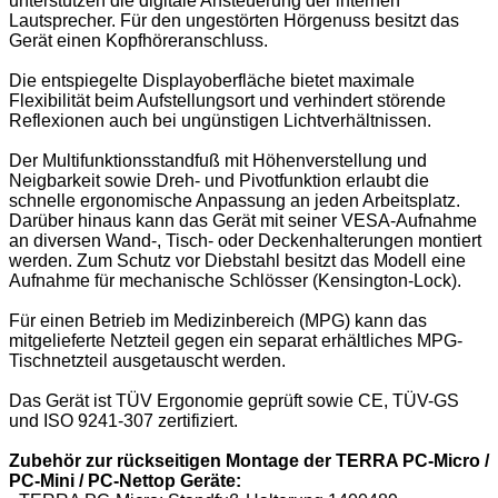
unterstützen die digitale Ansteuerung der internen
Lautsprecher. Für den ungestörten Hörgenuss besitzt das
Gerät einen Kopfhöreranschluss.
Die entspiegelte Displayoberfläche bietet maximale
Flexibilität beim Aufstellungsort und verhindert störende
Reflexionen auch bei ungünstigen Lichtverhältnissen.
Der Multifunktionsstandfuß mit Höhenverstellung und
Neigbarkeit sowie Dreh- und Pivotfunktion erlaubt die
schnelle ergonomische Anpassung an jeden Arbeitsplatz.
Darüber hinaus kann das Gerät mit seiner VESA-Aufnahme
an diversen Wand-, Tisch- oder Deckenhalterungen montiert
werden. Zum Schutz vor Diebstahl besitzt das Modell eine
Aufnahme für mechanische Schlösser (Kensington-Lock).
Für einen Betrieb im Medizinbereich (MPG) kann das
mitgelieferte Netzteil gegen ein separat erhältliches MPG-
Tischnetzteil ausgetauscht werden.
Das Gerät ist TÜV Ergonomie geprüft sowie CE, TÜV-GS
und ISO 9241-307 zertifiziert.
Zubehör zur rückseitigen Montage der TERRA PC-Micro /
PC-Mini / PC-Nettop Geräte: