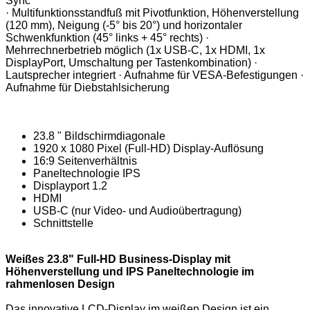
Sync
· Multifunktionsstandfuß mit Pivotfunktion, Höhenverstellung
(120 mm), Neigung (-5° bis 20°) und horizontaler
Schwenkfunktion (45° links + 45° rechts) ·
Mehrrechnerbetrieb möglich (1x USB-C, 1x HDMI, 1x
DisplayPort, Umschaltung per Tastenkombination) ·
Lautsprecher integriert · Aufnahme für VESA-Befestigungen ·
Aufnahme für Diebstahlsicherung
23.8 " Bildschirmdiagonale
1920 x 1080 Pixel (Full-HD) Display-Auflösung
16:9 Seitenverhältnis
Paneltechnologie IPS
Displayport 1.2
HDMI
USB-C (nur Video- und Audioübertragung)
Schnittstelle
Weißes 23.8" Full-HD Business-Display mit
Höhenverstellung und IPS Paneltechnologie im
rahmenlosen Design
Das innovative LCD-Display im weißen Design ist ein