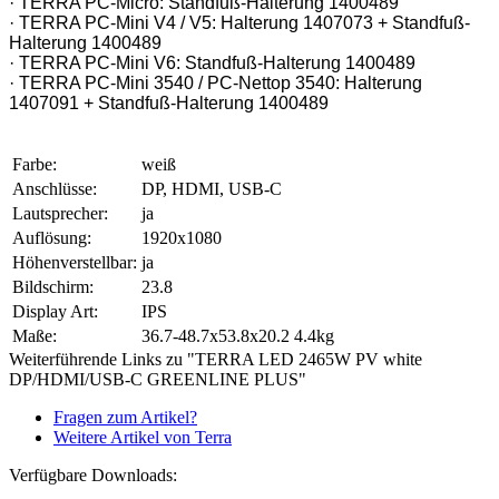
· TERRA PC-Micro: Standfuß-Halterung 1400489
· TERRA PC-Mini V4 / V5: Halterung 1407073 + Standfuß-
Halterung 1400489
· TERRA PC-Mini V6: Standfuß-Halterung 1400489
· TERRA PC-Mini 3540 / PC-Nettop 3540: Halterung
1407091 + Standfuß-Halterung 1400489
Farbe:
weiß
Anschlüsse:
DP, HDMI, USB-C
Lautsprecher:
ja
Auflösung:
1920x1080
Höhenverstellbar:
ja
Bildschirm:
23.8
Display Art:
IPS
Maße:
36.7-48.7x53.8x20.2 4.4kg
Weiterführende Links zu "TERRA LED 2465W PV white
DP/HDMI/USB-C GREENLINE PLUS"
Fragen zum Artikel?
Weitere Artikel von Terra
Verfügbare Downloads: