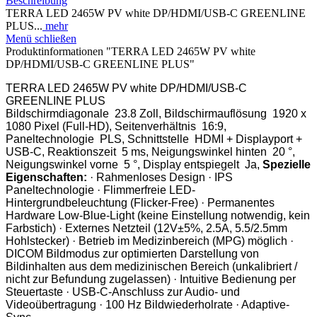
Beschreibung
TERRA LED 2465W PV white DP/HDMI/USB-C GREENLINE
PLUS...
mehr
Menü schließen
Produktinformationen "TERRA LED 2465W PV white
DP/HDMI/USB-C GREENLINE PLUS"
TERRA LED 2465W PV white DP/HDMI/USB-C
GREENLINE PLUS
Bildschirmdiagonale 23.8 Zoll, Bildschirmauflösung 1920 x
1080 Pixel (Full-HD), Seitenverhältnis 16:9,
Paneltechnologie PLS, Schnittstelle HDMI + Displayport +
USB-C, Reaktionszeit 5 ms, Neigungswinkel hinten 20 °,
Neigungswinkel vorne 5 °, Display entspiegelt Ja,
Spezielle
Eigenschaften:
· Rahmenloses Design · IPS
Paneltechnologie · Flimmerfreie LED-
Hintergrundbeleuchtung (Flicker-Free) · Permanentes
Hardware Low-Blue-Light (keine Einstellung notwendig, kein
Farbstich) · Externes Netzteil (12V±5%, 2.5A, 5.5/2.5mm
Hohlstecker) · Betrieb im Medizinbereich (MPG) möglich ·
DICOM Bildmodus zur optimierten Darstellung von
Bildinhalten aus dem medizinischen Bereich (unkalibriert /
nicht zur Befundung zugelassen) · Intuitive Bedienung per
Steuertaste · USB-C-Anschluss zur Audio- und
Videoübertragung · 100 Hz Bildwiederholrate · Adaptive-