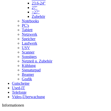
23.6-24"
27"
>27"
Zubehör
Notebooks
PC's
Tablett
Netzwerk
Speicher
Laufwerk
USV
Scanner
Sonstiges
Netzteil u. Zubehör
Kühlung
Signaturpad
Beamer
Grafik
Gutscheine
Used-IT
Telefonie
Video-Überwachung
Informationen