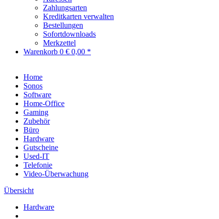
Zahlungsarten
Kreditkarten verwalten
Bestellungen
Sofortdownloads
Merkzettel
Warenkorb
0
€ 0,00 *
Home
Sonos
Software
Home-Office
Gaming
Zubehör
Büro
Hardware
Gutscheine
Used-IT
Telefonie
Video-Überwachung
Übersicht
Hardware