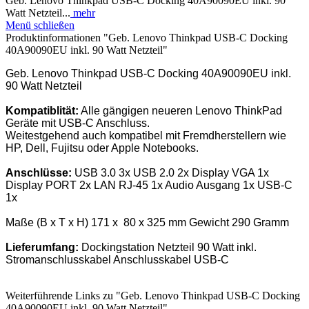
Geb. Lenovo Thinkpad USB-C Docking 40A90090EU inkl. 90
Watt Netzteil...
mehr
Menü schließen
Produktinformationen "Geb. Lenovo Thinkpad USB-C Docking
40A90090EU inkl. 90 Watt Netzteil"
Geb. Lenovo Thinkpad USB-C Docking 40A90090EU inkl.
90 Watt Netzteil
Kompatiblität:
Alle gängigen neueren Lenovo ThinkPad
Geräte mit USB-C Anschluss.
Weitestgehend auch kompatibel mit Fremdherstellern wie
HP, Dell, Fujitsu oder Apple Notebooks.
Anschlüsse:
USB 3.0 3x USB 2.0 2x Display VGA 1x
Display PORT 2x LAN RJ-45 1x Audio Ausgang 1x USB-C
1x
Maße (B x T x H) 171 x 80 x 325 mm Gewicht 290 Gramm
Lieferumfang:
Dockingstation Netzteil 90 Watt inkl.
Stromanschlusskabel Anschlusskabel USB-C
Weiterführende Links zu "Geb. Lenovo Thinkpad USB-C Docking
40A90090EU inkl. 90 Watt Netzteil"