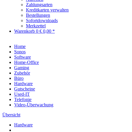
Zahlungsarten
Kreditkarten verwalten
Bestellungen
Sofortdownloads
Merkzettel
Warenkorb
0
€ 0,00 *
Home
Sonos
Software
Home-Office
Gaming
Zubehör
Büro
Hardware
Gutscheine
Used-IT
Telefonie
Video-Überwachung
Übersicht
Hardware