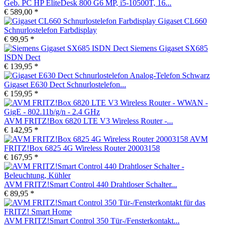
Geb. PC HP EliteDesk 800 G6 MP, i5-10500T, 16...
€ 589,00 *
Gigaset CL660
Schnurlostelefon Farbdisplay
€ 99,95 *
Siemens Gigaset SX685
ISDN Dect
€ 139,95 *
Gigaset E630 Dect Schnurlostelefon...
€ 159,95 *
AVM FRITZ!Box 6820 LTE V3 Wireless Router -...
€ 142,95 *
AVM
FRITZ!Box 6825 4G Wireless Router 20003158
€ 167,95 *
AVM FRITZ!Smart Control 440 Drahtloser Schalter...
€ 89,95 *
AVM FRITZ!Smart Control 350 Tür-/Fensterkontakt...