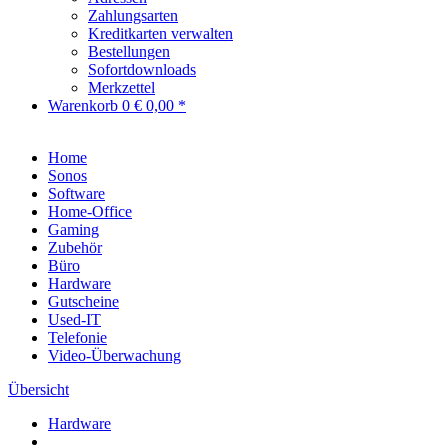
Zahlungsarten
Kreditkarten verwalten
Bestellungen
Sofortdownloads
Merkzettel
Warenkorb
0
€ 0,00 *
Home
Sonos
Software
Home-Office
Gaming
Zubehör
Büro
Hardware
Gutscheine
Used-IT
Telefonie
Video-Überwachung
Übersicht
Hardware