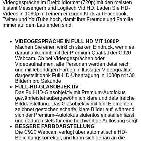
Videogespräche im Breitbildformat (720p) mit den meisten
Instant Messengern und Logitech Vid HD. Laden Sie HD-
Videos in 1080p mit einem einzigen Klick auf Facebook,
Twitter und YouTube hoch, damit Ihre Freunde und Familie
immer auf dem Laufenden sind.
VIDEOGESPRÄCHE IN FULL HD MIT 1080P
Machen Sie einen wirklich starken Eindruck, wenn es
darauf ankommt, mit der Premium-Qualität der C920
Webcam. Ob bei Videogesprächen oder
Videoaufnahmen, alle Personen werden detailreich
und mit lebendigen Farben in flüssiger Videoqualität
dargestellt dank Full-HD-Übertragung in 1030p mit 30
Bildern pro Sekunde
FULL-HD-GLASOBJEKTIV
Das Full-HD-Glasobjektiv mit Premium-Autofokus
gewährleistet außergewöhnlich klare und detailreiche
Bilddarstellung. Das Glasobjektiv mit fünf Elementen
zeichnet gestochen scharfe, klare Bilder auf, während
sich der Premium-Autofokus stufenlos einstellen lässt
und dadurch stets für eine hochwertige Auflösung sorgt
BESSERE FARBDARSTELLUNG
Die C920 Webcam verfügt über automatische HD-
Belichtungskorrektur, und kann sich genau an die