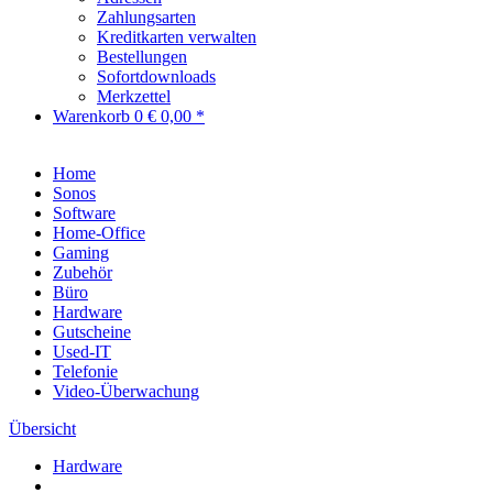
Zahlungsarten
Kreditkarten verwalten
Bestellungen
Sofortdownloads
Merkzettel
Warenkorb
0
€ 0,00 *
Home
Sonos
Software
Home-Office
Gaming
Zubehör
Büro
Hardware
Gutscheine
Used-IT
Telefonie
Video-Überwachung
Übersicht
Hardware