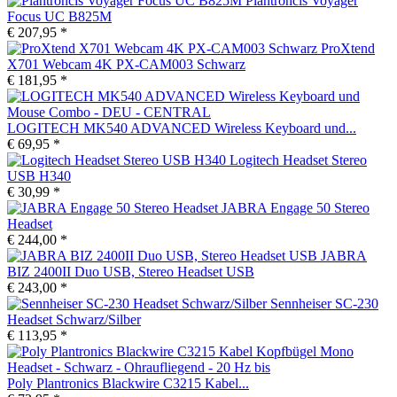
Plantroncis Voyager
Focus UC B825M
€ 207,95 *
ProXtend
X701 Webcam 4K PX-CAM003 Schwarz
€ 181,95 *
LOGITECH MK540 ADVANCED Wireless Keyboard und...
€ 69,95 *
Logitech Headset Stereo
USB H340
€ 30,99 *
JABRA Engage 50 Stereo
Headset
€ 244,00 *
JABRA
BIZ 2400II Duo USB, Stereo Headset USB
€ 243,00 *
Sennheiser SC-230
Headset Schwarz/Silber
€ 113,95 *
Poly Plantronics Blackwire C3215 Kabel...