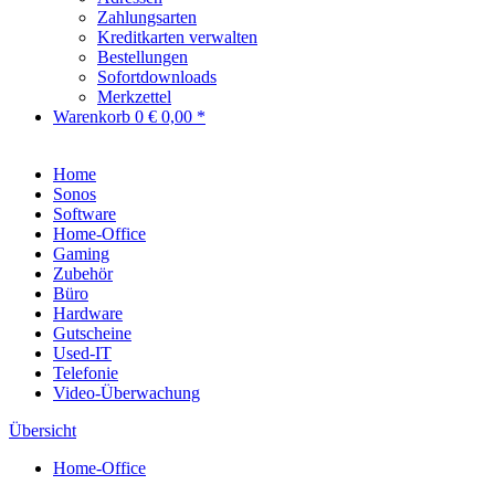
Zahlungsarten
Kreditkarten verwalten
Bestellungen
Sofortdownloads
Merkzettel
Warenkorb
0
€ 0,00 *
Home
Sonos
Software
Home-Office
Gaming
Zubehör
Büro
Hardware
Gutscheine
Used-IT
Telefonie
Video-Überwachung
Übersicht
Home-Office