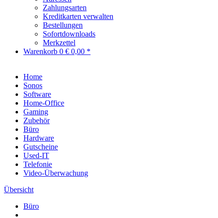
Zahlungsarten
Kreditkarten verwalten
Bestellungen
Sofortdownloads
Merkzettel
Warenkorb
0
€ 0,00 *
Home
Sonos
Software
Home-Office
Gaming
Zubehör
Büro
Hardware
Gutscheine
Used-IT
Telefonie
Video-Überwachung
Übersicht
Büro