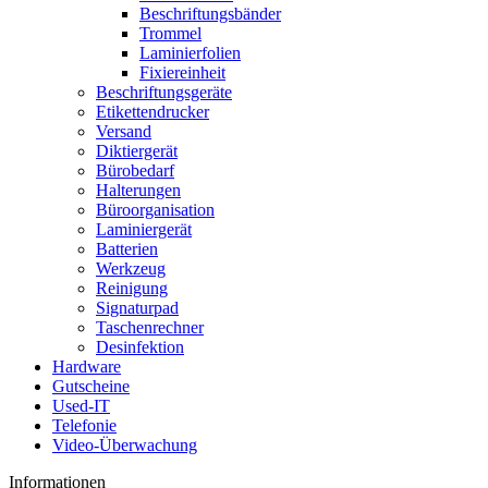
Beschriftungsbänder
Trommel
Laminierfolien
Fixiereinheit
Beschriftungsgeräte
Etikettendrucker
Versand
Diktiergerät
Bürobedarf
Halterungen
Büroorganisation
Laminiergerät
Batterien
Werkzeug
Reinigung
Signaturpad
Taschenrechner
Desinfektion
Hardware
Gutscheine
Used-IT
Telefonie
Video-Überwachung
Informationen