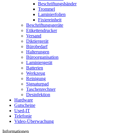
Beschriftungsbänder
Trommel
Laminierfolien
Fixiereinheit
Beschriftungsgeräte
Etikettendrucker
Versand
Diktiergerät
Bürobedarf
Halterungen
Büroorganisation
Laminiergerät
Batterien
Werkzeug
Reinigung
Signaturpad
Taschenrechner
Desinfektion
Hardware
Gutscheine
Used-IT
Telefonie
Video-Überwachung
Informationen