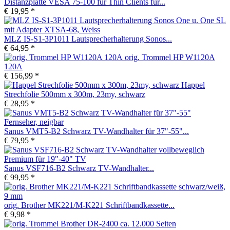
Distanzplatte VESA 75-100 für Thin Clients für...
€ 19,95 *
MLZ IS-S1-3P1011 Lautsprecherhalterung Sonos...
€ 64,95 *
orig. Trommel HP W1120A
120A
€ 156,99 *
Happel
Strechfolie 500mm x 300m, 23my, schwarz
€ 28,95 *
Sanus VMT5-B2 Schwarz TV-Wandhalter für 37"-55"...
€ 79,95 *
Sanus VSF716-B2 Schwarz TV-Wandhalter...
€ 99,95 *
orig. Brother MK221/M-K221 Schriftbandkassette...
€ 9,98 *