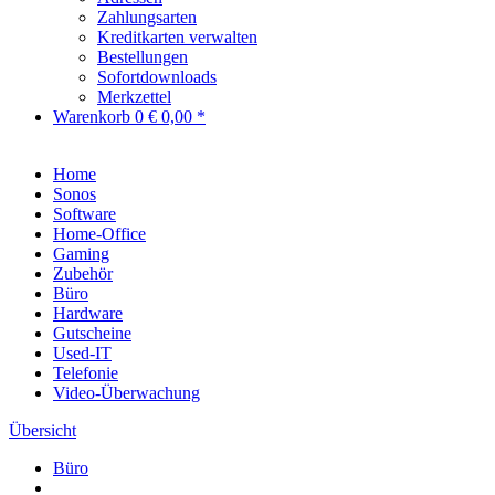
Zahlungsarten
Kreditkarten verwalten
Bestellungen
Sofortdownloads
Merkzettel
Warenkorb
0
€ 0,00 *
Home
Sonos
Software
Home-Office
Gaming
Zubehör
Büro
Hardware
Gutscheine
Used-IT
Telefonie
Video-Überwachung
Übersicht
Büro