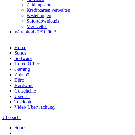
Zahlungsarten
Kreditkarten verwalten
Bestellungen
Sofortdownloads
Merkzettel
Warenkorb
0
€ 0,00 *
Home
Sonos
Software
Home-Office
Gaming
Zubehör
Büro
Hardware
Gutscheine
Used-IT
Telefonie
Video-Überwachung
Übersicht
Sonos