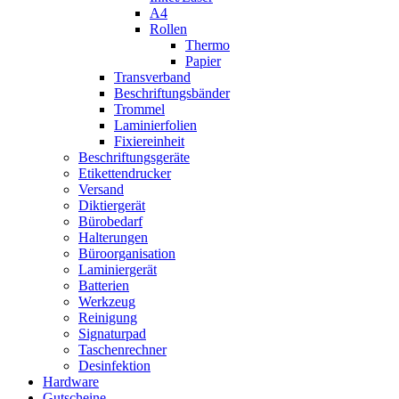
A4
Rollen
Thermo
Papier
Transverband
Beschriftungsbänder
Trommel
Laminierfolien
Fixiereinheit
Beschriftungsgeräte
Etikettendrucker
Versand
Diktiergerät
Bürobedarf
Halterungen
Büroorganisation
Laminiergerät
Batterien
Werkzeug
Reinigung
Signaturpad
Taschenrechner
Desinfektion
Hardware
Gutscheine