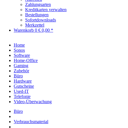
Zahlungsarten
Kreditkarten verwalten
Bestellungen
Sofortdownloads
Merkzettel
Warenkorb
0
€ 0,00 *
Home
Sonos
Software
Home-Office
Gaming
Zubehör
Büro
Hardware
Gutscheine
Used-IT
Telefonie
Video-Überwachung
Büro
Verbrauchsmaterial