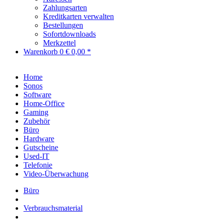
Zahlungsarten
Kreditkarten verwalten
Bestellungen
Sofortdownloads
Merkzettel
Warenkorb
0
€ 0,00 *
Home
Sonos
Software
Home-Office
Gaming
Zubehör
Büro
Hardware
Gutscheine
Used-IT
Telefonie
Video-Überwachung
Büro
Verbrauchsmaterial