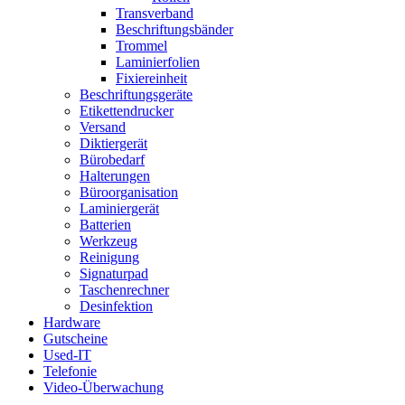
Transverband
Beschriftungsbänder
Trommel
Laminierfolien
Fixiereinheit
Beschriftungsgeräte
Etikettendrucker
Versand
Diktiergerät
Bürobedarf
Halterungen
Büroorganisation
Laminiergerät
Batterien
Werkzeug
Reinigung
Signaturpad
Taschenrechner
Desinfektion
Hardware
Gutscheine
Used-IT
Telefonie
Video-Überwachung