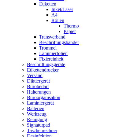
Etiketten
Inket/Laser
A4
Rollen
Thermo
Papier
Transverband
Beschriftungsbänder
Trommel
Laminierfolien
Fixiereinheit
Beschriftungsgeräte
Etikettendrucker
Versand
Diktiergerät
Bürobedarf
Halterungen
Büroorganisation
Laminiergerät
Batterien
Werkzeug
Reinigung
Signaturpad
Taschenrechner
Desinfektion