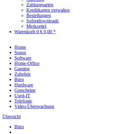
Zahlungsarten
Kreditkarten verwalten
Bestellungen
Sofortdownloads
Merkzettel
Warenkorb
0
€ 0,00 *
Home
Sonos
Software
Home-Office
Gaming
Zubehör
Büro
Hardware
Gutscheine
Used-IT
Telefonie
Video-Überwachung
Übersicht
Büro