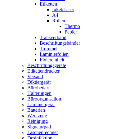
Etiketten
Inket/Laser
A4
Rollen
Thermo
Papier
Transverband
Beschriftungsbänder
Trommel
Laminierfolien
Fixiereinheit
Beschriftungsgeräte
Etikettendrucker
Versand
Diktiergerät
Bürobedarf
Halterungen
Büroorganisation
Laminiergerät
Batterien
Werkzeug
Reinigung
Signaturpad
Taschenrechner
Desinfektion