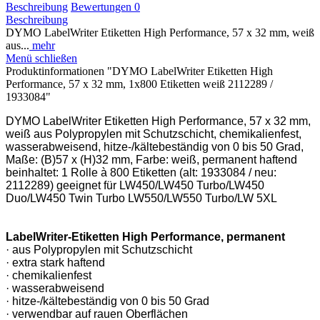
Beschreibung
Bewertungen
0
Beschreibung
DYMO LabelWriter Etiketten High Performance, 57 x 32 mm, weiß
aus...
mehr
Menü schließen
Produktinformationen "DYMO LabelWriter Etiketten High
Performance, 57 x 32 mm, 1x800 Etiketten weiß 2112289 /
1933084"
DYMO LabelWriter Etiketten High Performance, 57 x 32 mm,
weiß aus Polypropylen mit Schutzschicht, chemikalienfest,
wasserabweisend, hitze-/kältebeständig von 0 bis 50 Grad,
Maße: (B)57 x (H)32 mm, Farbe: weiß, permanent haftend
beinhaltet: 1 Rolle à 800 Etiketten (alt: 1933084 / neu:
2112289) geeignet für LW450/LW450 Turbo/LW450
Duo/LW450 Twin Turbo LW550/LW550 Turbo/LW 5XL
LabelWriter-Etiketten High Performance, permanent
· aus Polypropylen mit Schutzschicht
· extra stark haftend
· chemikalienfest
· wasserabweisend
· hitze-/kältebeständig von 0 bis 50 Grad
· verwendbar auf rauen Oberflächen