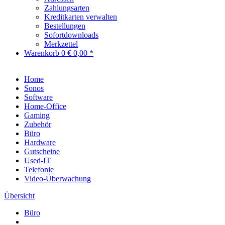
Zahlungsarten
Kreditkarten verwalten
Bestellungen
Sofortdownloads
Merkzettel
Warenkorb
0
€ 0,00 *
Home
Sonos
Software
Home-Office
Gaming
Zubehör
Büro
Hardware
Gutscheine
Used-IT
Telefonie
Video-Überwachung
Übersicht
Büro