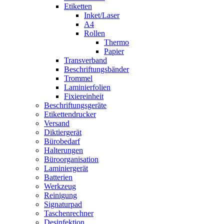
Etiketten
Inket/Laser
A4
Rollen
Thermo
Papier
Transverband
Beschriftungsbänder
Trommel
Laminierfolien
Fixiereinheit
Beschriftungsgeräte
Etikettendrucker
Versand
Diktiergerät
Bürobedarf
Halterungen
Büroorganisation
Laminiergerät
Batterien
Werkzeug
Reinigung
Signaturpad
Taschenrechner
Desinfektion