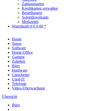
Zahlungsarten
Kreditkarten verwalten
Bestellungen
Sofortdownloads
Merkzettel
Warenkorb
0
€ 0,00 *
Home
Sonos
Software
Home-Office
Gaming
Zubehör
Büro
Hardware
Gutscheine
Used-IT
Telefonie
Video-Überwachung
Übersicht
Büro