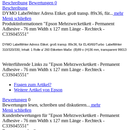
Beschreibung
Bewertungen
0
Beschreibung
DYMO LabelWriter Adress Etiket. groß transp. 89x36, für...
mehr
Menü schließen
Produktinformationen "Epson Mehrzwecketikett - Permanent
Adhesive - 76 mm Width x 127 mm Länge - Rechteck -
C33S045551"
DYMO LabelWriter Adress Etiket. groß transp. 89x36,
für EL40/60/Turbo LabelWriter
310/320/330, Inhalt: 1 Rolle a' 260 Etiketten Maße: (B)89 x (H)36 mm, transparent 99013
Weiterführende Links zu "Epson Mehrzwecketikett - Permanent
Adhesive - 76 mm Width x 127 mm Länge - Rechteck -
C33S045551"
Fragen zum Artikel?
Weitere Artikel von Epson
Bewertungen
0
Bewertungen lesen, schreiben und diskutieren...
mehr
Menü schließen
Kundenbewertungen für "Epson Mehrzwecketikett - Permanent
Adhesive - 76 mm Width x 127 mm Länge - Rechteck -
C33S045551"