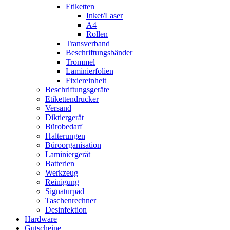
Etiketten
Inket/Laser
A4
Rollen
Transverband
Beschriftungsbänder
Trommel
Laminierfolien
Fixiereinheit
Beschriftungsgeräte
Etikettendrucker
Versand
Diktiergerät
Bürobedarf
Halterungen
Büroorganisation
Laminiergerät
Batterien
Werkzeug
Reinigung
Signaturpad
Taschenrechner
Desinfektion
Hardware
Gutscheine