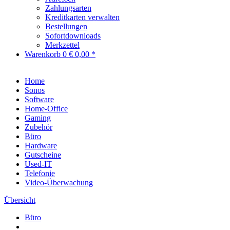
Zahlungsarten
Kreditkarten verwalten
Bestellungen
Sofortdownloads
Merkzettel
Warenkorb
0
€ 0,00 *
Home
Sonos
Software
Home-Office
Gaming
Zubehör
Büro
Hardware
Gutscheine
Used-IT
Telefonie
Video-Überwachung
Übersicht
Büro