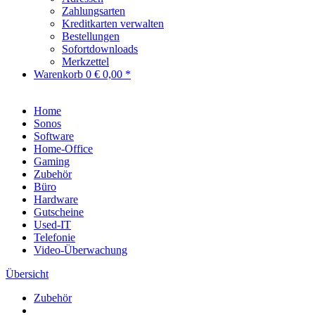
Zahlungsarten
Kreditkarten verwalten
Bestellungen
Sofortdownloads
Merkzettel
Warenkorb
0
€ 0,00 *
Home
Sonos
Software
Home-Office
Gaming
Zubehör
Büro
Hardware
Gutscheine
Used-IT
Telefonie
Video-Überwachung
Übersicht
Zubehör