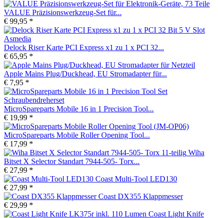
VALUE Präzisionswerkzeug-Set für...
€ 99,95 *
Delock Riser Karte PCI Express x1 zu 1 x PCI 32...
€ 65,95 *
Apple Mains Plug/Duckhead, EU Stromadapter für...
€ 7,95 *
MicroSpareparts Mobile 16 in 1 Precision Tool...
€ 19,99 *
MicroSpareparts Mobile Roller Opening Tool...
€ 17,99 *
Wiha
Bitset X Selector Standart 7944-505- Torx...
€ 27,99 *
Coast Multi-Tool LED130
€ 27,99 *
Coast DX355 Klappmesser
€ 29,99 *
Coast Light Knife