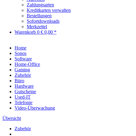
Zahlungsarten
Kreditkarten verwalten
Bestellungen
Sofortdownloads
Merkzettel
Warenkorb
0
€ 0,00 *
Home
Sonos
Software
Home-Office
Gaming
Zubehör
Büro
Hardware
Gutscheine
Used-IT
Telefonie
Video-Überwachung
Übersicht
Zubehör