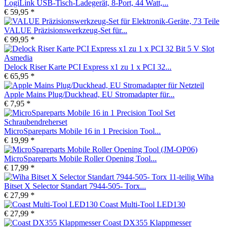
LogiLink USB-Tisch-Ladegerät, 8-Port, 44 Watt,...
€ 59,95 *
VALUE Präzisionswerkzeug-Set für...
€ 99,95 *
Delock Riser Karte PCI Express x1 zu 1 x PCI 32...
€ 65,95 *
Apple Mains Plug/Duckhead, EU Stromadapter für...
€ 7,95 *
MicroSpareparts Mobile 16 in 1 Precision Tool...
€ 19,99 *
MicroSpareparts Mobile Roller Opening Tool...
€ 17,99 *
Wiha
Bitset X Selector Standart 7944-505- Torx...
€ 27,99 *
Coast Multi-Tool LED130
€ 27,99 *
Coast DX355 Klappmesser